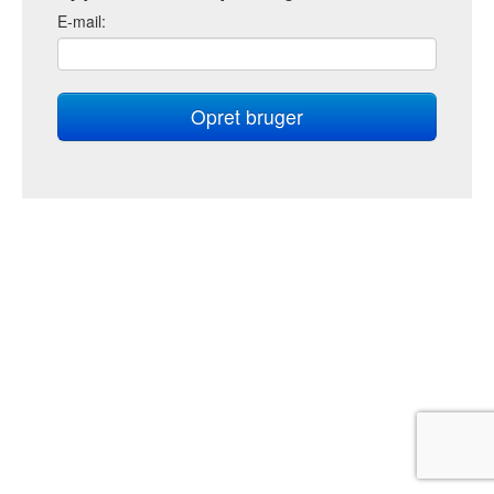
E
-mail: