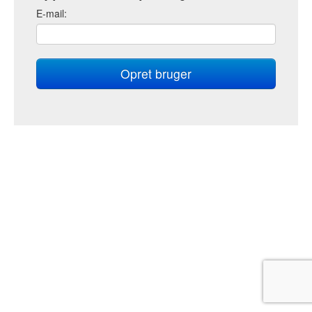
E
-mail: