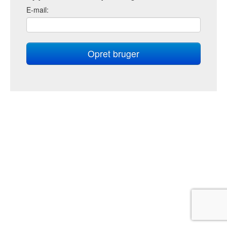
E
-mail: